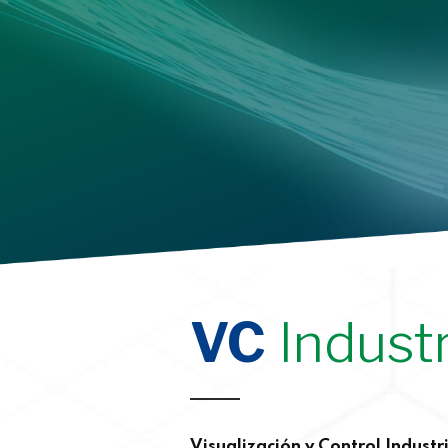
VC
Industr
Visualización y Control Industr