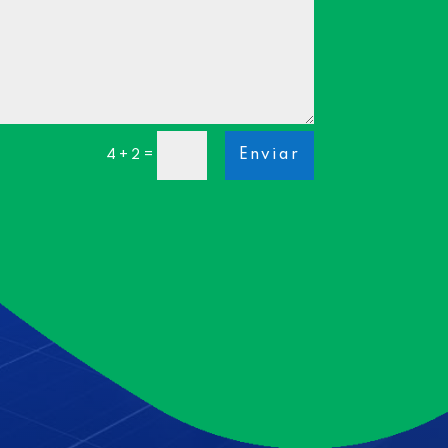
Enviar
=
4 + 2