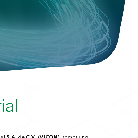
ial
ial S.A. de C.V. (VICON)
, somos una