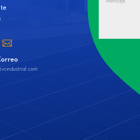
nte
u

Correo
vcindustrial.com