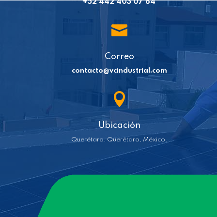
+52 442 403 07 84

Correo
contacto@vcindustrial.com

Ubicación
Querétaro, Querétaro, México.