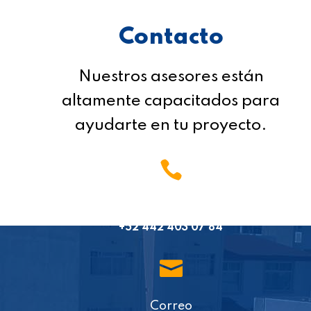
Contacto
Nuestros asesores están
altamente capacitados para
ayudarte en tu proyecto.

Teléfono
+52 442 403 07 84

Correo